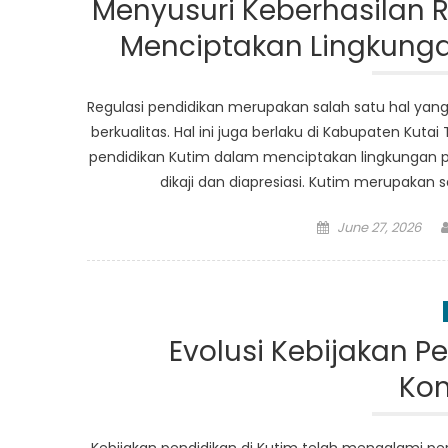
Menyusuri Keberhasilan 
Menciptakan Lingkunga
Regulasi pendidikan merupakan salah satu hal yan
berkualitas. Hal ini juga berlaku di Kabupaten Kuta
pendidikan Kutim dalam menciptakan lingkungan pe
dikaji dan diapresiasi. Kutim merupakan
Posted
June 27, 2026
on
Evolusi Kebijakan Pe
Kom