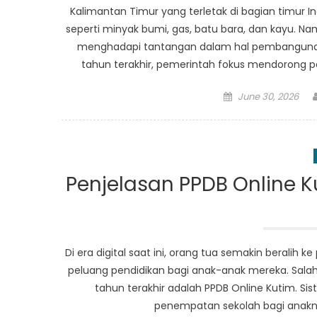
Kalimantan Timur yang terletak di bagian timur
seperti minyak bumi, gas, batu bara, dan kayu. N
menghadapi tantangan dalam hal pembanguna
tahun terakhir, pemerintah fokus mendorong p
Posted
June 30, 2026
on
Penjelasan PPDB Online K
Di era digital saat ini, orang tua semakin beralih
peluang pendidikan bagi anak-anak mereka. Sala
tahun terakhir adalah PPDB Online Kutim. S
penempatan sekolah bagi anakny