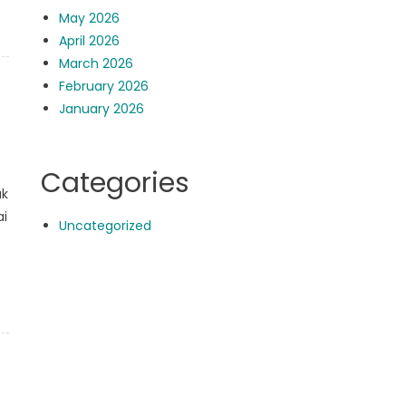
May 2026
April 2026
March 2026
February 2026
January 2026
Categories
ak
ai
Uncategorized