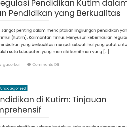
Regulasi Pendidikan Kutim dala
Melihat
n Pendidikan yang Berkualitas
Dampak
Sekolah
g sangat penting dalam menciptakan lingkungan pendidikan ya
i Timur (Kutim), Kalimantan Timur. Menyusuri keberhasilan regulas
ndidikan yang berkualitas menjadi sebuah hal yang patut unt
 salah satu kabupaten yang memiliki komitmen yang […]
Author
on
gacorkali
Comments Off
Menyusuri
Keberhasilan
Regulasi
Uncategorized
Pendidikan
Kutim
ndidikan di Kutim: Tinjauan
dalam
prehensif
Menciptakan
Lingkungan
Pendidikan