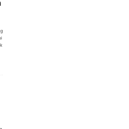
m
ng
i
uk