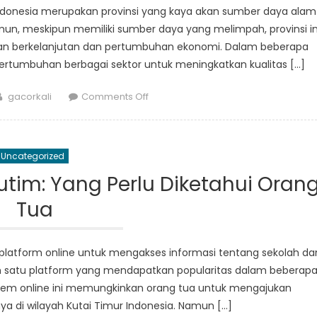
 Indonesia merupakan provinsi yang kaya akan sumber daya alam
amun, meskipun memiliki sumber daya yang melimpah, provinsi in
n berkelanjutan dan pertumbuhan ekonomi. Dalam beberapa
ertumbuhan berbagai sektor untuk meningkatkan kualitas […]
Author
on
gacorkali
Comments Off
Membangun
Masa
Depan
Uncategorized
yang
Lebih
utim: Yang Perlu Diketahui Oran
Cerah:
Tua
Peran
SPMB
Kutim
 ke platform online untuk mengakses informasi tentang sekolah da
dalam
h satu platform yang mendapatkan popularitas dalam beberap
Pembangunan
istem online ini memungkinkan orang tua untuk mengajukan
Kalimantan
a di wilayah Kutai Timur Indonesia. Namun […]
Timur