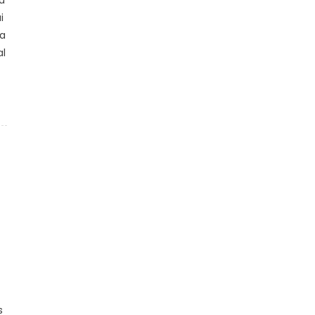
a
i
ga
al
s