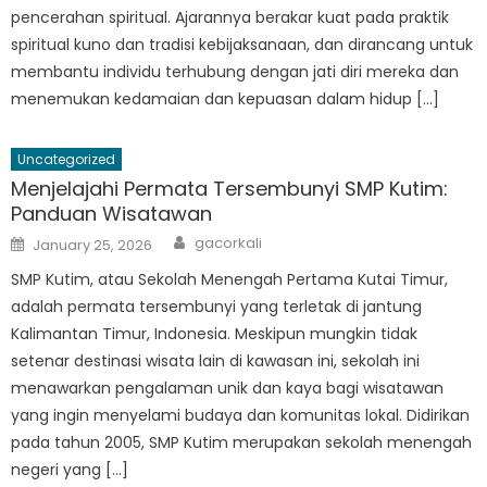
pencerahan spiritual. Ajarannya berakar kuat pada praktik
spiritual kuno dan tradisi kebijaksanaan, dan dirancang untuk
membantu individu terhubung dengan jati diri mereka dan
menemukan kedamaian dan kepuasan dalam hidup […]
Uncategorized
Menjelajahi Permata Tersembunyi SMP Kutim:
Panduan Wisatawan
Author
Posted
gacorkali
January 25, 2026
on
SMP Kutim, atau Sekolah Menengah Pertama Kutai Timur,
adalah permata tersembunyi yang terletak di jantung
Kalimantan Timur, Indonesia. Meskipun mungkin tidak
setenar destinasi wisata lain di kawasan ini, sekolah ini
menawarkan pengalaman unik dan kaya bagi wisatawan
yang ingin menyelami budaya dan komunitas lokal. Didirikan
pada tahun 2005, SMP Kutim merupakan sekolah menengah
negeri yang […]