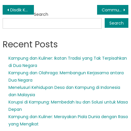
Post
Disdik Kutim Diakui Atas Keunggulannya dalam Kepemimpinan Pendidikan
Community Engagement Key Focus for Dinas Pendidikan Kabupaten Kutai Timur
Search
navigation
Search
Recent Posts
Kampung dan Kuliner: Ikatan Tradisi yang Tak Terpisahkan
di Dua Negara
Kampung dan Olahraga: Membangun Kerjasama antara
Dua Negara
Menelusuri Kehidupan Desa dan Kampung di Indonesia
dan Malaysia
Korupsi di Kampung: Membedah Isu dan Solusi untuk Masa
Depan
Kampung dan Kuliner: Merayakan Piala Dunia dengan Rasa
yang Mengikat