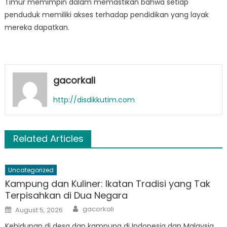
Timur memimpin dalam memastikan bahwa setiap
penduduk memiliki akses terhadap pendidikan yang layak
mereka dapatkan.
gacorkali
http://disdikkutim.com
Related Articles
Uncategorized
Kampung dan Kuliner: Ikatan Tradisi yang Tak
Terpisahkan di Dua Negara
Author
Posted
gacorkali
August 5, 2026
on
Kehidupan di desa dan kampung di Indonesia dan Malaysia