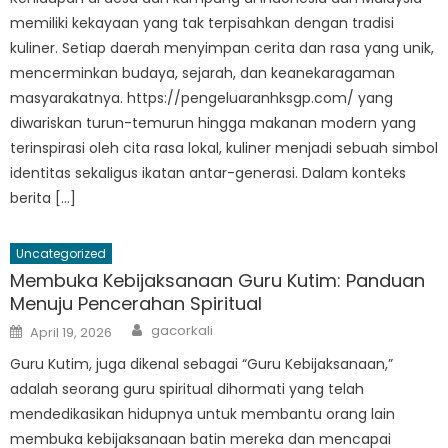
memiliki kekayaan yang tak terpisahkan dengan tradisi
kuliner. Setiap daerah menyimpan cerita dan rasa yang unik,
mencerminkan budaya, sejarah, dan keanekaragaman
masyarakatnya. https://pengeluaranhksgp.com/ yang
diwariskan turun-temurun hingga makanan modern yang
terinspirasi oleh cita rasa lokal, kuliner menjadi sebuah simbol
identitas sekaligus ikatan antar-generasi. Dalam konteks
berita […]
Uncategorized
Membuka Kebijaksanaan Guru Kutim: Panduan
Menuju Pencerahan Spiritual
Author
Posted
gacorkali
April 19, 2026
on
Guru Kutim, juga dikenal sebagai “Guru Kebijaksanaan,”
adalah seorang guru spiritual dihormati yang telah
mendedikasikan hidupnya untuk membantu orang lain
membuka kebijaksanaan batin mereka dan mencapai