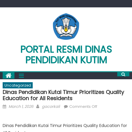
Skip
to
content
PORTAL RESMI DINAS
PENDIDIKAN KUTIM
Uncategorized
Dinas Pendidikan Kutai Timur Prioritizes Quality
Education for All Residents
Posted
Author
on
March 1, 2026
gacorkali
Comments Off
on
Dinas
Pendidikan
Dinas Pendidikan Kutai Timur Prioritizes Quality Education for
Kutai