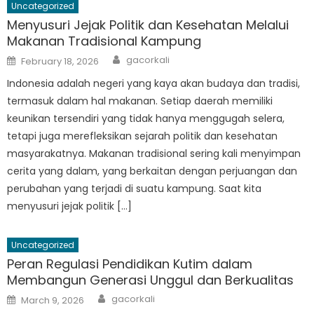
Uncategorized
Menyusuri Jejak Politik dan Kesehatan Melalui
Makanan Tradisional Kampung
Author
Posted
gacorkali
February 18, 2026
on
Indonesia adalah negeri yang kaya akan budaya dan tradisi,
termasuk dalam hal makanan. Setiap daerah memiliki
keunikan tersendiri yang tidak hanya menggugah selera,
tetapi juga merefleksikan sejarah politik dan kesehatan
masyarakatnya. Makanan tradisional sering kali menyimpan
cerita yang dalam, yang berkaitan dengan perjuangan dan
perubahan yang terjadi di suatu kampung. Saat kita
menyusuri jejak politik […]
Uncategorized
Peran Regulasi Pendidikan Kutim dalam
Membangun Generasi Unggul dan Berkualitas
Author
Posted
gacorkali
March 9, 2026
on