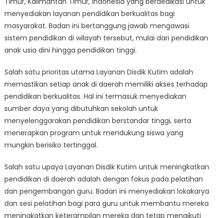
Timur, Kalimantan Timur, Indonesia yang berdedikasi untuk
Providing
Quality
menyediakan layanan pendidikan berkualitas bagi
Education
masyarakat. Badan ini bertanggung jawab mengawasi
Services
sistem pendidikan di wilayah tersebut, mulai dari pendidikan
for
anak usia dini hingga pendidikan tinggi.
the
Community
Salah satu prioritas utama Layanan Disdik Kutim adalah
memastikan setiap anak di daerah memiliki akses terhadap
pendidikan berkualitas. Hal ini termasuk menyediakan
sumber daya yang dibutuhkan sekolah untuk
menyelenggarakan pendidikan berstandar tinggi, serta
menerapkan program untuk mendukung siswa yang
mungkin berisiko tertinggal.
Salah satu upaya Layanan Disdik Kutim untuk meningkatkan
pendidikan di daerah adalah dengan fokus pada pelatihan
dan pengembangan guru. Badan ini menyediakan lokakarya
dan sesi pelatihan bagi para guru untuk membantu mereka
meningkatkan keterampilan mereka dan tetap mengikuti