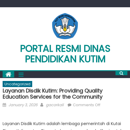
Skip
to
content
PORTAL RESMI DINAS
PENDIDIKAN KUTIM
Uncategorized
Layanan Disdik Kutim: Providing Quality
Education Services for the Community
Posted
Author
on
January 3, 2026
gacorkali
Comments Off
on
Layanan
Disdik
Layanan Disdik Kutim adalah lembaga pemerintah di Kutai
Kutim: