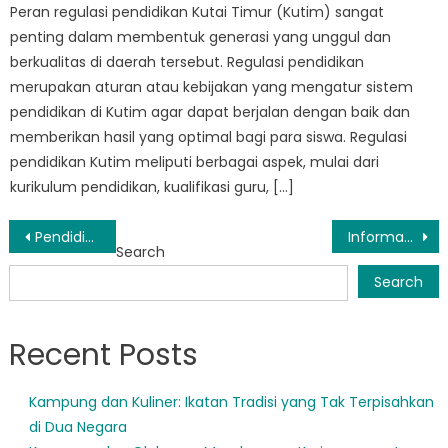
Peran regulasi pendidikan Kutai Timur (Kutim) sangat
penting dalam membentuk generasi yang unggul dan
berkualitas di daerah tersebut. Regulasi pendidikan
merupakan aturan atau kebijakan yang mengatur sistem
pendidikan di Kutim agar dapat berjalan dengan baik dan
memberikan hasil yang optimal bagi para siswa. Regulasi
pendidikan Kutim meliputi berbagai aspek, mulai dari
kurikulum pendidikan, kualifikasi guru, […]
Post
Pendidikan Kutai Timur: Transforming Education for a Brighter Future
Informasi Pendidikan Kutim: Ensuring Access to Quality Education for All
Search
navigation
Search
Recent Posts
Kampung dan Kuliner: Ikatan Tradisi yang Tak Terpisahkan
di Dua Negara