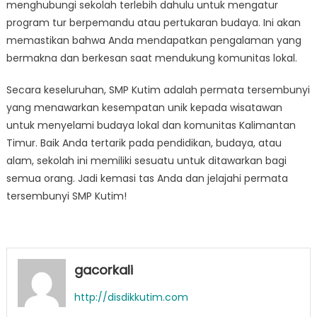
menghubungi sekolah terlebih dahulu untuk mengatur
program tur berpemandu atau pertukaran budaya. Ini akan
memastikan bahwa Anda mendapatkan pengalaman yang
bermakna dan berkesan saat mendukung komunitas lokal.
Secara keseluruhan, SMP Kutim adalah permata tersembunyi
yang menawarkan kesempatan unik kepada wisatawan
untuk menyelami budaya lokal dan komunitas Kalimantan
Timur. Baik Anda tertarik pada pendidikan, budaya, atau
alam, sekolah ini memiliki sesuatu untuk ditawarkan bagi
semua orang. Jadi kemasi tas Anda dan jelajahi permata
tersembunyi SMP Kutim!
gacorkali
http://disdikkutim.com