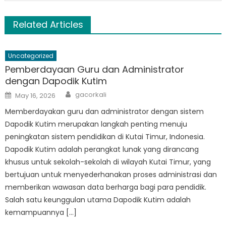
Related Articles
Uncategorized
Pemberdayaan Guru dan Administrator
dengan Dapodik Kutim
Author
Posted
gacorkali
May 16, 2026
on
Memberdayakan guru dan administrator dengan sistem
Dapodik Kutim merupakan langkah penting menuju
peningkatan sistem pendidikan di Kutai Timur, Indonesia.
Dapodik Kutim adalah perangkat lunak yang dirancang
khusus untuk sekolah-sekolah di wilayah Kutai Timur, yang
bertujuan untuk menyederhanakan proses administrasi dan
memberikan wawasan data berharga bagi para pendidik.
Salah satu keunggulan utama Dapodik Kutim adalah
kemampuannya […]