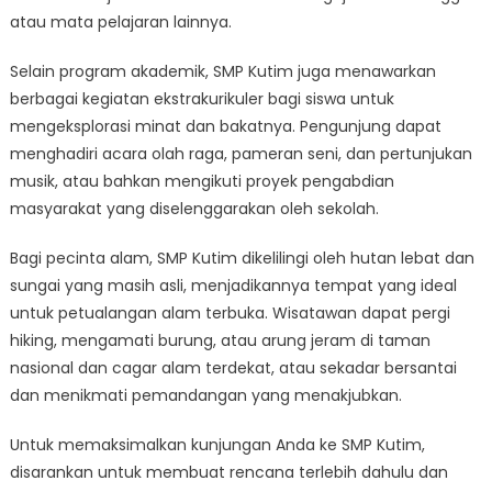
atau mata pelajaran lainnya.
Selain program akademik, SMP Kutim juga menawarkan
berbagai kegiatan ekstrakurikuler bagi siswa untuk
mengeksplorasi minat dan bakatnya. Pengunjung dapat
menghadiri acara olah raga, pameran seni, dan pertunjukan
musik, atau bahkan mengikuti proyek pengabdian
masyarakat yang diselenggarakan oleh sekolah.
Bagi pecinta alam, SMP Kutim dikelilingi oleh hutan lebat dan
sungai yang masih asli, menjadikannya tempat yang ideal
untuk petualangan alam terbuka. Wisatawan dapat pergi
hiking, mengamati burung, atau arung jeram di taman
nasional dan cagar alam terdekat, atau sekadar bersantai
dan menikmati pemandangan yang menakjubkan.
Untuk memaksimalkan kunjungan Anda ke SMP Kutim,
disarankan untuk membuat rencana terlebih dahulu dan