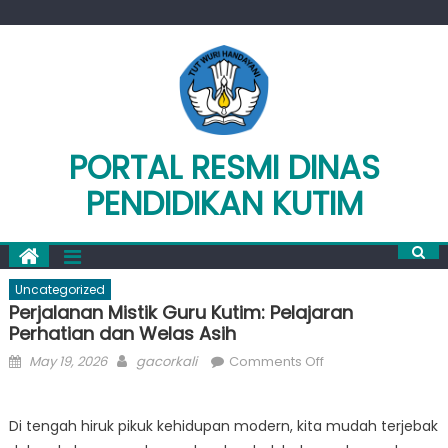
Skip
to
content
PORTAL RESMI DINAS
PENDIDIKAN KUTIM
Uncategorized
Perjalanan Mistik Guru Kutim: Pelajaran
Perhatian dan Welas Asih
Posted
Author
on
May 19, 2026
gacorkali
Comments Off
on
Perjalanan
Mistik
Di tengah hiruk pikuk kehidupan modern, kita mudah terjebak
Guru