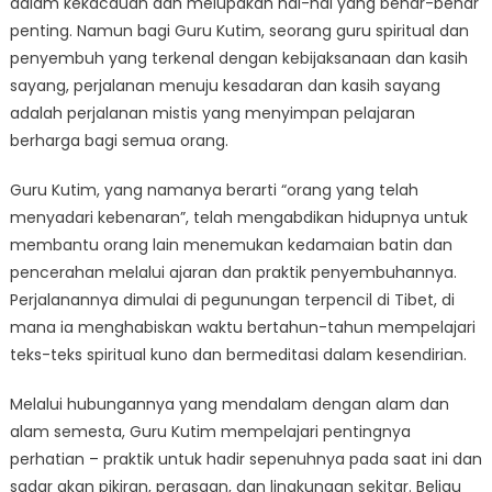
dalam kekacauan dan melupakan hal-hal yang benar-benar
Kutim:
Pelajaran
penting. Namun bagi Guru Kutim, seorang guru spiritual dan
Perhatian
penyembuh yang terkenal dengan kebijaksanaan dan kasih
dan
sayang, perjalanan menuju kesadaran dan kasih sayang
Welas
adalah perjalanan mistis yang menyimpan pelajaran
Asih
berharga bagi semua orang.
Guru Kutim, yang namanya berarti “orang yang telah
menyadari kebenaran”, telah mengabdikan hidupnya untuk
membantu orang lain menemukan kedamaian batin dan
pencerahan melalui ajaran dan praktik penyembuhannya.
Perjalanannya dimulai di pegunungan terpencil di Tibet, di
mana ia menghabiskan waktu bertahun-tahun mempelajari
teks-teks spiritual kuno dan bermeditasi dalam kesendirian.
Melalui hubungannya yang mendalam dengan alam dan
alam semesta, Guru Kutim mempelajari pentingnya
perhatian – praktik untuk hadir sepenuhnya pada saat ini dan
sadar akan pikiran, perasaan, dan lingkungan sekitar. Beliau