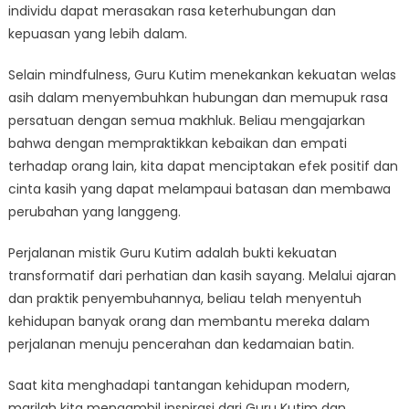
individu dapat merasakan rasa keterhubungan dan
kepuasan yang lebih dalam.
Selain mindfulness, Guru Kutim menekankan kekuatan welas
asih dalam menyembuhkan hubungan dan memupuk rasa
persatuan dengan semua makhluk. Beliau mengajarkan
bahwa dengan mempraktikkan kebaikan dan empati
terhadap orang lain, kita dapat menciptakan efek positif dan
cinta kasih yang dapat melampaui batasan dan membawa
perubahan yang langgeng.
Perjalanan mistik Guru Kutim adalah bukti kekuatan
transformatif dari perhatian dan kasih sayang. Melalui ajaran
dan praktik penyembuhannya, beliau telah menyentuh
kehidupan banyak orang dan membantu mereka dalam
perjalanan menuju pencerahan dan kedamaian batin.
Saat kita menghadapi tantangan kehidupan modern,
marilah kita mengambil inspirasi dari Guru Kutim dan