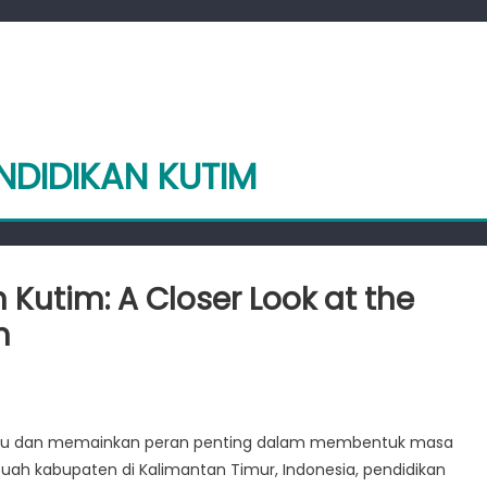
NDIDIKAN KUTIM
 Kutim: A Closer Look at the
m
nsforming
cation
ividu dan memainkan peran penting dalam membentuk masa
buah kabupaten di Kalimantan Timur, Indonesia, pendidikan
im: