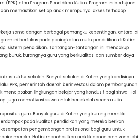
m (PPK) atau Program Pendidikan Kutim. Program ini bertujuan
ser
im dan memastikan setiap anak mempunyai akses terhadap
k
 bekerja sama dengan berbagai pemangku kepentingan, antara la
gram
rogram ini berfokus pada peningkatan mutu pendidikan di Kutim
didikan
api sistem pendidikan. Tantangan-tantangan ini mencakup
im
 yang buruk, kurangnya guru yang berkualitas, dan sumber daya
frastruktur sekolah. Banyak sekolah di Kutim yang kondisinya
Melalui PPK, pemerintah daerah berinvestasi dalam pembangunan
uk menciptakan lingkungan belajar yang kondusif bagi siswa. Hal
etapi juga memotivasi siswa untuk bersekolah secara rutin.
kapasitas guru. Banyak guru di Kutim yang kurang memiliki
 berdampak pada kualitas pendidikan yang mereka berikan
n kesempatan pengembangan profesional bagi guru untuk
ar mereka. Hal ini menghasilkan praktik pengajaran yang leb