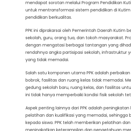
A
mendapat sorotan melalui Program Pendidikan Kuti
Clo
untuk mentransformasi sistem pendidikan di Kut
Loo
pendidikan berkualitas.
at
the
PPK ini diprakarsai oleh Pemerintah Daerah Kutim
Pro
sekolah, guru, orang tua, dan tokoh masyarakat. P
Pen
dengan mengatasi berbagai tantangan yang dihad
Kut
rendahnya angka partisipasi sekolah, infrastruktur
yang tidak memadai.
Salah satu komponen utama PPK adalah perbaikan in
bobrok, fasilitas dan ruang kelas tidak memadai. 
gedung sekolah baru, ruang kelas, dan fasilitas unt
ini tidak hanya memperbaiki kondisi fisik sekolah t
Aspek penting lainnya dari PPK adalah peningkatan 
pelatihan dan kualifikasi yang memadai, sehingga
kepada siswa. PPK telah memberikan pelatihan da
meningkatkan keterampilan dan pengetahuan mengaj