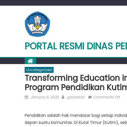
Skip
to
content
PORTAL RESMI DINAS PE
Uncategorized
Transforming Education in
Program Pendidikan Kuti
Posted
Author
on
January 6, 2026
gacorkali
Comments Off
on
Tra
Edu
Pendidikan adalah hak mendasar bagi setiap ind
in
depan suatu komunitas. Di Kutai Timur (Kutim), se
Kut