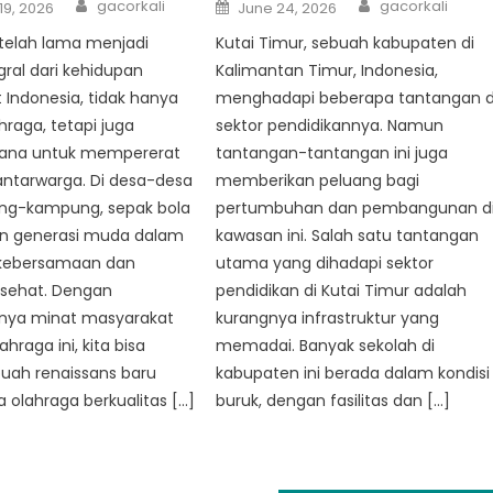
Author
Author
Posted
gacorkali
gacorkali
19, 2026
June 24, 2026
on
 telah lama menjadi
Kutai Timur, sebuah kabupaten di
gral dari kehidupan
Kalimantan Timur, Indonesia,
Indonesia, tidak hanya
menghadapi beberapa tantangan d
hraga, tetapi juga
sektor pendidikannya. Namun
rana untuk mempererat
tantangan-tantangan ini juga
ntarwarga. Di desa-desa
memberikan peluang bagi
ng-kampung, sepak bola
pertumbuhan dan pembangunan d
n generasi muda dalam
kawasan ini. Salah satu tantangan
kebersamaan dan
utama yang dihadapi sektor
 sehat. Dengan
pendidikan di Kutai Timur adalah
nya minat masyarakat
kurangnya infrastruktur yang
hraga ini, kita bisa
memadai. Banyak sekolah di
uah renaissans baru
kabupaten ini berada dalam kondisi
 olahraga berkualitas […]
buruk, dengan fasilitas dan […]