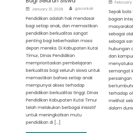
Bagi Seluruh Siswa
Posted
February 
on
Author
Posted
gacorkali
January 31, 2026
on
Sepak bola
Pendidikan adalah hak mendasar
bagian inte
bagi setiap anak, dan memastikan
masyarakat 
pendidikan berkualitas sangat
sebagai ola
penting bagi keberhasilan masa
sebagai sa
depan mereka. Di Kabupaten Kutai
hubungan a
Timur, Dinas Pendidikan
dan kampu
memprioritaskan pembelajaran
menyatuka
berkualitas bagi seluruh siswa untuk
semangat 
memastikan bahwa setiap anak
persaingan
mempunyai akses terhadap
bertumbuh
pendidikan berkualitas tinggi. Dinas
terhadap ola
Pendidikan Kabupaten Kutai Timur
melihat seb
telah melakukan berbagai inisiatif
dalam dunia
untuk meningkatkan mutu
pendidikan di […]